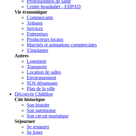
Professionnels de santé
Centre hospitalier - EHPAD
Vie économique
Commerçants
Artisans
Services
Entreprises
Producteurs locaux
Marchés et animations commerciales
S'implanter
Autres
Logement
Transports
Location de salles
Environnement
SOS dépannage
Plan de la ville
Découvrir Châtillon
Cité historique
Son histoire
Son patrimoine
Son circuit touristique
Séjourner
Se restaurer
Se loger