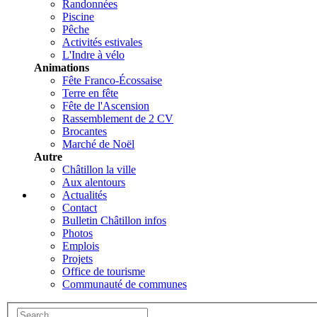
Randonnées
Piscine
Pêche
Activités estivales
L'Indre à vélo
Animations
Fête Franco-Écossaise
Terre en fête
Fête de l'Ascension
Rassemblement de 2 CV
Brocantes
Marché de Noël
Autre
Châtillon la ville
Aux alentours
Actualités
Contact
Bulletin Châtillon infos
Photos
Emplois
Projets
Office de tourisme
Communauté de communes