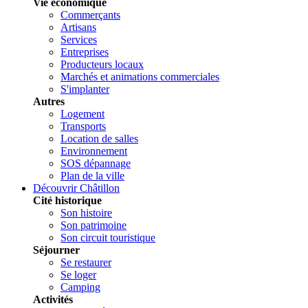
Vie économique
Commerçants
Artisans
Services
Entreprises
Producteurs locaux
Marchés et animations commerciales
S'implanter
Autres
Logement
Transports
Location de salles
Environnement
SOS dépannage
Plan de la ville
Découvrir Châtillon
Cité historique
Son histoire
Son patrimoine
Son circuit touristique
Séjourner
Se restaurer
Se loger
Camping
Activités