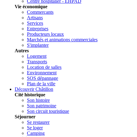
Centre hospitalier - EHPAD
Vie économique
Commerçants
Artisans
Services
Entreprises
Producteurs locaux
Marchés et animations commerciales
S'implanter
Autres
Logement
Transports
Location de salles
Environnement
SOS dépannage
Plan de la ville
Découvrir Châtillon
Cité historique
Son histoire
Son patrimoine
Son circuit touristique
Séjourner
Se restaurer
Se loger
Camping