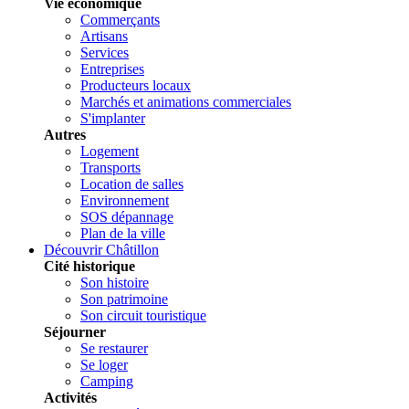
Vie économique
Commerçants
Artisans
Services
Entreprises
Producteurs locaux
Marchés et animations commerciales
S'implanter
Autres
Logement
Transports
Location de salles
Environnement
SOS dépannage
Plan de la ville
Découvrir Châtillon
Cité historique
Son histoire
Son patrimoine
Son circuit touristique
Séjourner
Se restaurer
Se loger
Camping
Activités