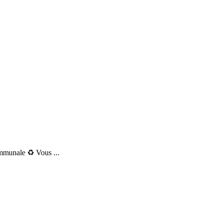
mmunale ♻️ Vous ...