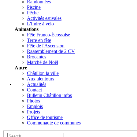
Randonnées
Piscine
Pêche
Activités estivales
L'Indre à vélo
Animations
Fête Franco-Écossaise
Terre en fête
Fête de l'Ascension
Rassemblement de 2 CV
Brocantes
Marché de Noël
Autre
Châtillon la ville
Aux alentours
Actualités
Contact
Bulletin Châtillon infos
Photos
Emplois
Projets
Office de tourisme
Communauté de communes