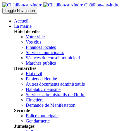
Châtillon-sur-Indre
Toggle Navigation
Accueil
La mairie
Hôtel de ville
Votre ville
Vos élus
Finances locales
Services municipaux
Séances du conseil municipal
Marchés publics
Démarches
État civil
Papiers d'identité
Autres documents administratifs
Habitat/Urbanisme
Services administratifs de l'Indre
Cimetière
Demande de Manifestation
Sécurité
Police municipale
Gendarmerie
Jumelages