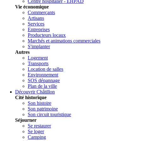
Centre hospitalier - EHPAD
Vie économique
Commerçants
Artisans
Services
Entreprises
Producteurs locaux
Marchés et animations commerciales
S'implanter
Autres
Logement
Transports
Location de salles
Environnement
SOS dépannage
Plan de la ville
Découvrir Châtillon
Cité historique
Son histoire
Son patrimoine
Son circuit touristique
Séjourner
Se restaurer
Se loger
Camping