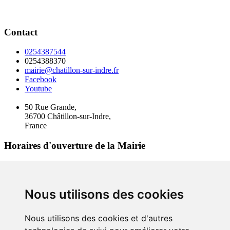
Contact
0254387544
0254388370
mairie@chatillon-sur-indre.fr
Facebook
Youtube
50 Rue Grande,
36700 Châtillon-sur-Indre,
France
Horaires d'ouverture de la Mairie
Lundi
09h00-12h00
Mardi
09h00-12h00
14h00 - 16h45
Mercredi
09h00-12h00
14h00 - 16h45
Nous utilisons des cookies
Jeudi
09h00-12h00
14h00 - 16h45
Vendredi
09h00-12h00
14h00 - 16h45
Nous utilisons des cookies et d'autres
Samedi
Fermé