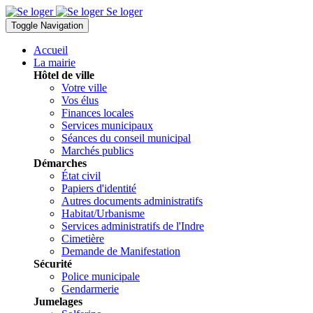
Se loger
Toggle Navigation
Accueil
La mairie
Hôtel de ville
Votre ville
Vos élus
Finances locales
Services municipaux
Séances du conseil municipal
Marchés publics
Démarches
État civil
Papiers d'identité
Autres documents administratifs
Habitat/Urbanisme
Services administratifs de l'Indre
Cimetière
Demande de Manifestation
Sécurité
Police municipale
Gendarmerie
Jumelages