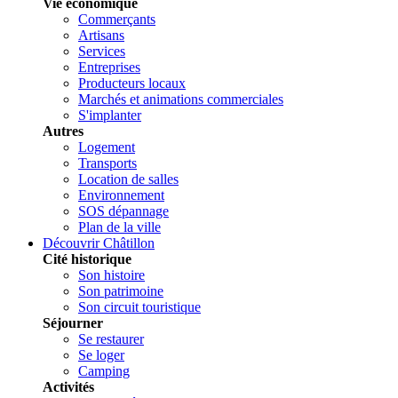
Vie économique
Commerçants
Artisans
Services
Entreprises
Producteurs locaux
Marchés et animations commerciales
S'implanter
Autres
Logement
Transports
Location de salles
Environnement
SOS dépannage
Plan de la ville
Découvrir Châtillon
Cité historique
Son histoire
Son patrimoine
Son circuit touristique
Séjourner
Se restaurer
Se loger
Camping
Activités