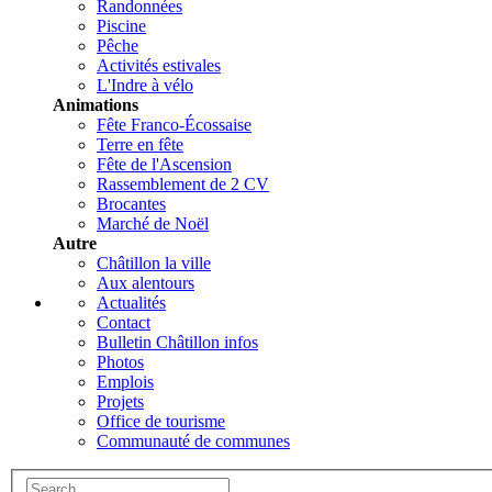
Randonnées
Piscine
Pêche
Activités estivales
L'Indre à vélo
Animations
Fête Franco-Écossaise
Terre en fête
Fête de l'Ascension
Rassemblement de 2 CV
Brocantes
Marché de Noël
Autre
Châtillon la ville
Aux alentours
Actualités
Contact
Bulletin Châtillon infos
Photos
Emplois
Projets
Office de tourisme
Communauté de communes