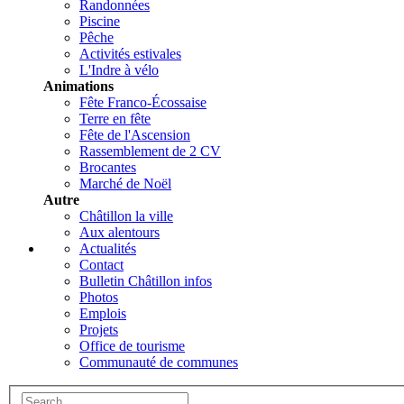
Randonnées
Piscine
Pêche
Activités estivales
L'Indre à vélo
Animations
Fête Franco-Écossaise
Terre en fête
Fête de l'Ascension
Rassemblement de 2 CV
Brocantes
Marché de Noël
Autre
Châtillon la ville
Aux alentours
Actualités
Contact
Bulletin Châtillon infos
Photos
Emplois
Projets
Office de tourisme
Communauté de communes