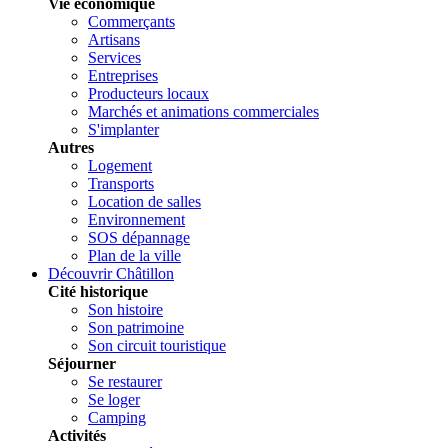
Vie économique
Commerçants
Artisans
Services
Entreprises
Producteurs locaux
Marchés et animations commerciales
S'implanter
Autres
Logement
Transports
Location de salles
Environnement
SOS dépannage
Plan de la ville
Découvrir Châtillon
Cité historique
Son histoire
Son patrimoine
Son circuit touristique
Séjourner
Se restaurer
Se loger
Camping
Activités