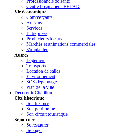
Professionnels de santé
Centre hospitalier - EHPAD
Vie économique
Commerçants
Artisans
Services
Entreprises
Producteurs locaux
Marchés et animations commerciales
S'implanter
Autres
Logement
Transports
Location de salles
Environnement
SOS dépannage
Plan de la ville
Découvrir Châtillon
Cité historique
Son histoire
Son patrimoine
Son circuit touristique
Séjourner
Se restaurer
Se loger